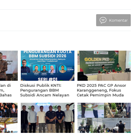
Komentar
an di
Diskusi Publik KNTI:
PKD 2025 PAC GP Ansor
m,
Pengurangan BBM
Karanggeneng, Fokus
 Bahas
Subsidi Ancam Nelayan
Cetak Pemimpin Muda
gis
Kecil
Penggerak Pangan