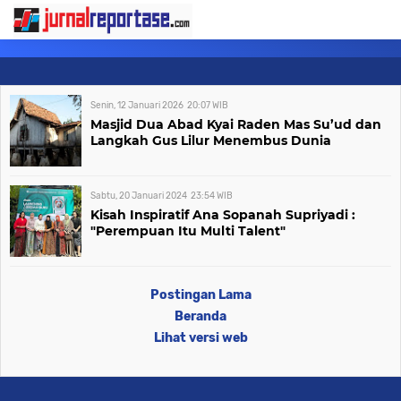
Senin, 12 Januari 2026
20:07
WIB
Masjid Dua Abad Kyai Raden Mas Su’ud dan
Langkah Gus Lilur Menembus Dunia
Sabtu, 20 Januari 2024
23:54
WIB
Kisah Inspiratif Ana Sopanah Supriyadi :
"Perempuan Itu Multi Talent"
Postingan Lama
Beranda
Lihat versi web