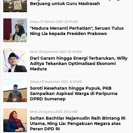
Berjuang untuk Guru Madrasah
Selasa, 07 Oktober 2025
22:01
WIB
"Madura Menanti Perhatian", Seruan Tulus
Ning Lia kepada Presiden Prabowo
Senin, 08 September 2025
06:44
WIB
Dari Garam hingga Energi Terbarukan, Willy
Aditya Tekankan Optimalisasi Ekonomi
Madura
Selasa, 02 September 2025
16:01
WIB
Soroti Kesehatan hingga Pupuk, PKB
Sampaikan Aspirasi Warga di Paripurna
DPRD Sumenep
Senin, 25 Agustus 2025
20:52
WIB
Sultan Bachtiar Najamudin Raih Bintang RI
Utama, Ning Lia: Pengakuan Negara atas
Peran DPD RI