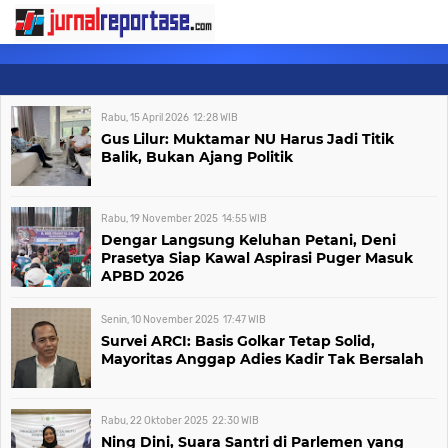
Rabu, 15 April 2026
12:28
WIB
Gus Lilur: Muktamar NU Harus Jadi Titik
Balik, Bukan Ajang Politik
Rabu, 19 November 2025
14:55
WIB
Dengar Langsung Keluhan Petani, Deni
Prasetya Siap Kawal Aspirasi Puger Masuk
APBD 2026
Senin, 10 November 2025
17:47
WIB
Survei ARCI: Basis Golkar Tetap Solid,
Mayoritas Anggap Adies Kadir Tak Bersalah
Rabu, 22 Oktober 2025
22:30
WIB
Ning Dini, Suara Santri di Parlemen yang