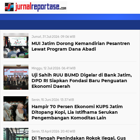
Jumat, 31 Juli 2026
09:06
WIB
MUI Jatim Dorong Kemandirian Pesantren
Lewat Program Dana Abadi
Minggu, 12 Juli 2026
06:41
WIB
Uji Sahih RUU BUMD Digelar di Bank Jatim,
DPD RI Siapkan Fondasi Baru Penguatan
Ekonomi Daerah
Senin, 15 Juni 2026
13:37
WIB
Hampir 70 Persen Ekonomi KUPS Jatim
Ditopang Kopi, Lia Istifhama Serukan
Pengembangan Komoditas Lain
Senin, 13 April 2026
20:40
WIB
Di Tengah Penindakan Rokok Ilegal, Gus