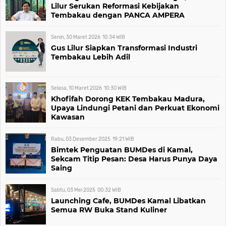
Lilur Serukan Reformasi Kebijakan
Tembakau dengan PANCA AMPERA
Senin, 30 Maret 2026
10:34
WIB
Gus Lilur Siapkan Transformasi Industri
Tembakau Lebih Adil
Selasa, 10 Maret 2026
10:30
WIB
Khofifah Dorong KEK Tembakau Madura,
Upaya Lindungi Petani dan Perkuat Ekonomi
Kawasan
Rabu, 03 Desember 2025
19:21
WIB
Bimtek Penguatan BUMDes di Kamal,
Sekcam Titip Pesan: Desa Harus Punya Daya
Saing
Sabtu, 03 Mei 2025
00:32
WIB
Launching Cafe, BUMDes Kamal Libatkan
Semua RW Buka Stand Kuliner